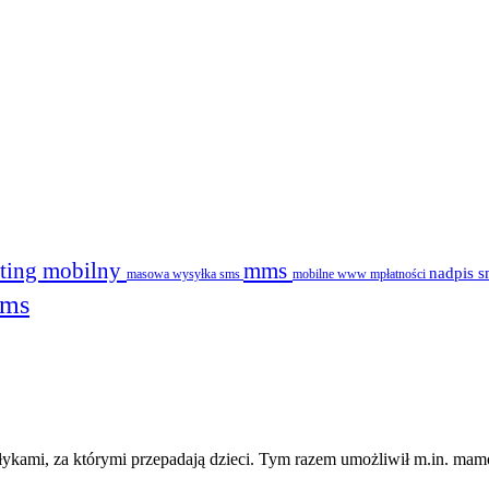
ting mobilny
mms
nadpis 
masowa wysyłka sms
mobilne www
mpłatności
sms
łykami, za którymi przepadają dzieci. Tym razem umożliwił m.in. mam