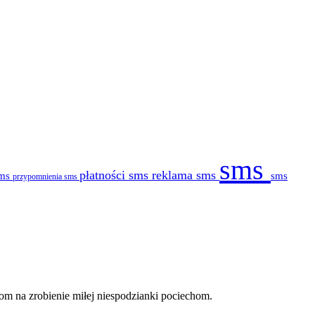
sms
płatności sms
reklama sms
sms
sms
przypomnienia sms
om na zrobienie miłej niespodzianki pociechom.