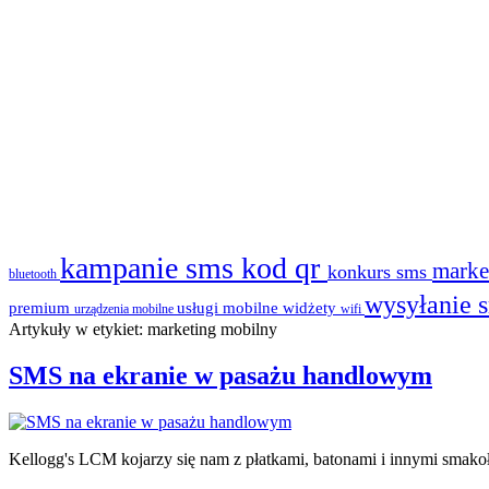
kampanie sms
kod qr
marke
konkurs sms
bluetooth
wysyłanie 
premium
usługi mobilne
widżety
urządzenia mobilne
wifi
Artykuły w etykiet: marketing mobilny
SMS na ekranie w pasażu handlowym
Kellogg's LCM kojarzy się nam z płatkami, batonami i innymi smako