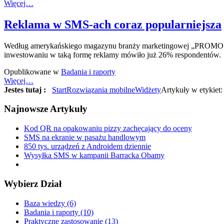
Więcej…
Reklama w SMS-ach coraz popularniejsza
Według amerykańskiego magazynu branży marketingowej „PROMO”,
inwestowaniu w taką formę reklamy mówiło już 26% respondentów.
Opublikowane w
Badania i raporty
Więcej…
Jestes tutaj :
Start
Rozwiązania mobilne
Widżety
Artykuły w etykiet
Najnowsze
Artykuły
Kod QR na opakowaniu pizzy zachęcający do oceny
SMS na ekranie w pasażu handlowym
850 tys. urządzeń z Androidem dziennie
Wysyłka SMS w kampanii Barracka Obamy
Wybierz
Dział
Baza wiedzy (6)
Badania i raporty (10)
Praktyczne zastosowanie (13)