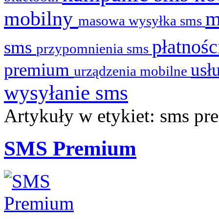
mobilny
masowa wysyłka sms
płatnoś
sms
przypomnienia sms
premium
usł
urządzenia mobilne
wysyłanie sms
Artykuły w etykiet: sms p
SMS Premium