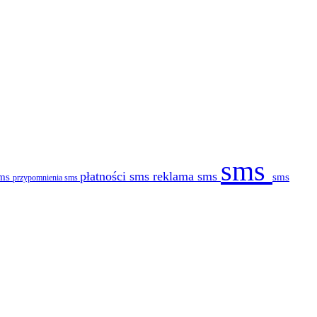
sms
płatności sms
reklama sms
sms
sms
przypomnienia sms