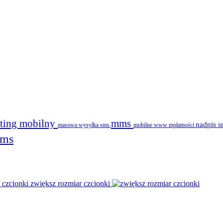
ting mobilny
mms
nadpis 
masowa wysyłka sms
mobilne www
mpłatności
sms
zwiększ rozmiar czcionki