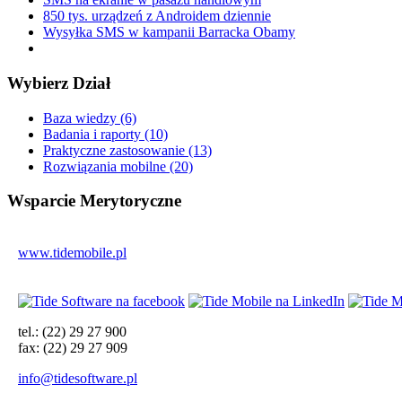
850 tys. urządzeń z Androidem dziennie
Wysyłka SMS w kampanii Barracka Obamy
Wybierz
Dział
Baza wiedzy (6)
Badania i raporty (10)
Praktyczne zastosowanie (13)
Rozwiązania mobilne (20)
Wsparcie
Merytoryczne
www.tidemobile.pl
tel.: (22) 29 27 900
fax: (22) 29 27 909
info@tidesoftware.pl