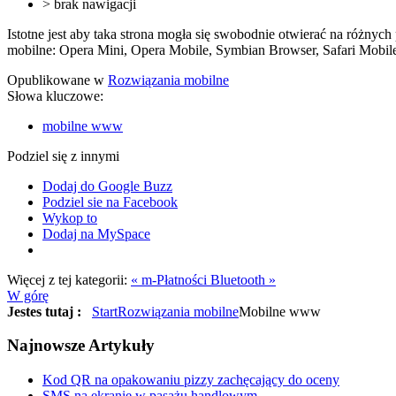
> brak nawigacji
Istotne jest aby taka strona mogła się swobodnie otwierać na różn
mobilne: Opera Mini, Opera Mobile, Symbian Browser, Safari Mobil
Opublikowane w
Rozwiązania mobilne
Słowa kluczowe:
mobilne www
Podziel się z innymi
Dodaj do Google Buzz
Podziel sie na Facebook
Wykop to
Dodaj na MySpace
Więcej z tej kategorii:
« m-Płatności
Bluetooth »
W górę
Jestes tutaj :
Start
Rozwiązania mobilne
Mobilne www
Najnowsze
Artykuły
Kod QR na opakowaniu pizzy zachęcający do oceny
SMS na ekranie w pasażu handlowym