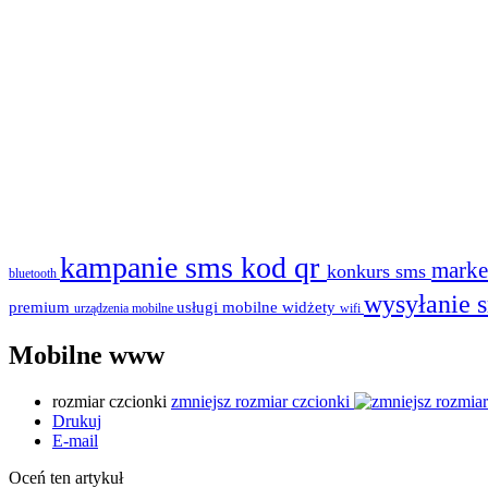
kampanie sms
kod qr
marke
konkurs sms
bluetooth
wysyłanie 
premium
usługi mobilne
widżety
urządzenia mobilne
wifi
Mobilne www
rozmiar czcionki
zmniejsz rozmiar czcionki
Drukuj
E-mail
Oceń ten artykuł