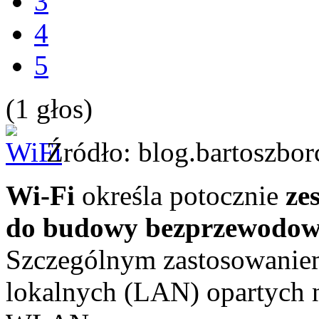
3
4
5
(1 głos)
Źródło: blog.bartoszbor
Wi-Fi
określa potocznie
ze
do budowy bezprzewodow
Szczególnym zastosowaniem
lokalnych (LAN) opartych n