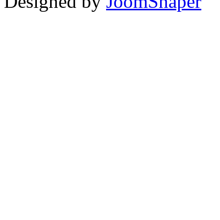
Designed by
JoomShaper