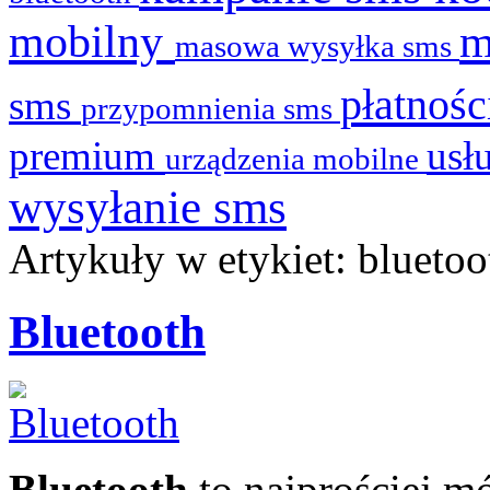
mobilny
masowa wysyłka sms
płatnoś
sms
przypomnienia sms
premium
usł
urządzenia mobilne
wysyłanie sms
Artykuły w etykiet: bluetoo
Bluetooth
Bluetooth
to najprościej 