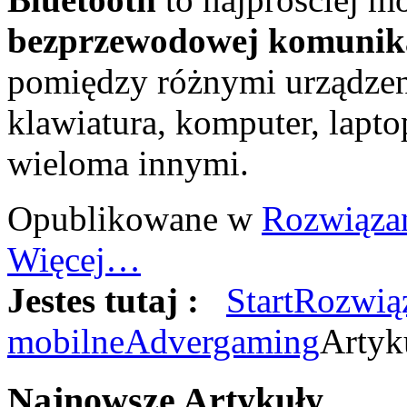
bezprzewodowej komunikac
pomiędzy różnymi urządzeni
klawiatura, komputer, lapt
wieloma innymi.
Opublikowane w
Rozwiąza
Więcej…
Jestes tutaj :
Start
Rozwią
mobilne
Advergaming
Artyk
Najnowsze
Artykuły