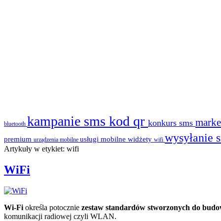
kampanie sms
kod qr
marke
konkurs sms
bluetooth
wysyłanie 
premium
usługi mobilne
widżety
urządzenia mobilne
wifi
Artykuły w etykiet: wifi
WiFi
Wi-Fi
określa potocznie
zestaw standardów stworzonych do bud
komunikacji radiowej czyli WLAN.