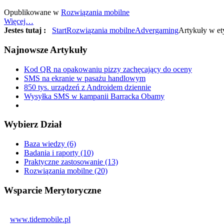
Opublikowane w
Rozwiązania mobilne
Więcej…
Jestes tutaj :
Start
Rozwiązania mobilne
Advergaming
Artykuły w ety
Najnowsze
Artykuły
Kod QR na opakowaniu pizzy zachęcający do oceny
SMS na ekranie w pasażu handlowym
850 tys. urządzeń z Androidem dziennie
Wysyłka SMS w kampanii Barracka Obamy
Wybierz
Dział
Baza wiedzy (6)
Badania i raporty (10)
Praktyczne zastosowanie (13)
Rozwiązania mobilne (20)
Wsparcie
Merytoryczne
www.tidemobile.pl