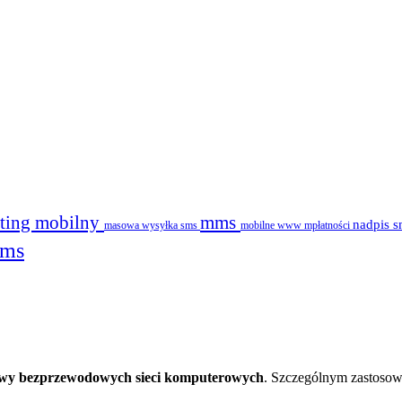
ting mobilny
mms
nadpis 
masowa wysyłka sms
mobilne www
mpłatności
sms
owy bezprzewodowych sieci komputerowych
. Szczególnym zastosow